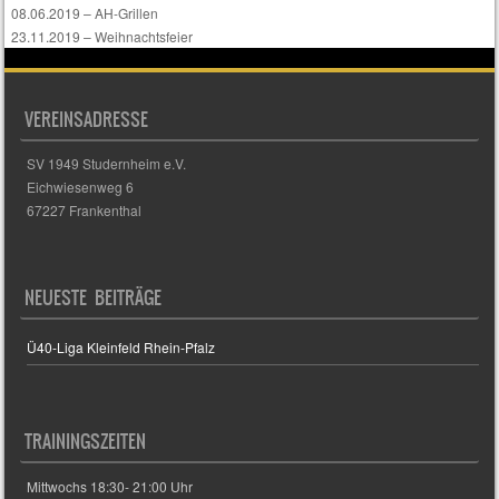
08.06.2019 – AH-Grillen
23.11.2019 – Weihnachtsfeier
VEREINSADRESSE
SV 1949 Studernheim e.V.
Eichwiesenweg 6
67227 Frankenthal
NEUESTE BEITRÄGE
Ü40-Liga Kleinfeld Rhein-Pfalz
TRAININGSZEITEN
Mittwochs 18:30- 21:00 Uhr