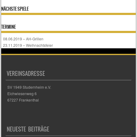
NÄCHSTE SPIELE
TERMINE
08.06.2019 – AH-Grillen
23.11.2019 – Weihnachtsfeier
VEREINSADRESSE
SV 1949 Studernheim e.V.
Eichwiesenweg 6
67227 Frankenthal
NEUESTE BEITRÄGE